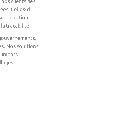
 nos clients des
es. Celles-ci
a protection
la traçabilité.
 gouvernements,
es. Nos solutions
ocuments
lages.