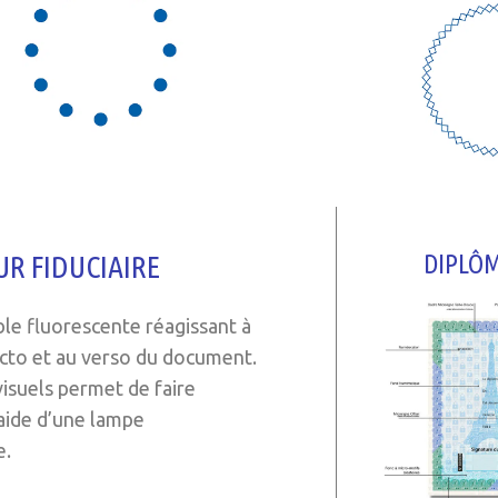
R FIDUCIAIRE
DIPLÔM
ble fluorescente réagissant à
recto et au verso du document.
visuels permet de faire
’aide d’une lampe
e.